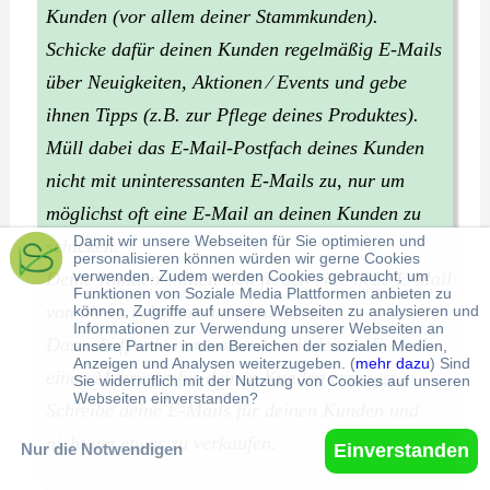
Kunden (vor allem deiner Stammkunden).
Schicke dafür deinen Kunden regelmäßig E-Mails
über Neuigkeiten, Aktionen ⁄ Events und gebe
ihnen Tipps (z.B. zur Pflege deines Produktes).
Müll dabei das E-Mail-Postfach deines Kunden
nicht mit uninteressanten E-Mails zu, nur um
möglichst oft eine E-Mail an deinen Kunden zu
Damit wir unsere Webseiten für Sie optimieren und
schicken.
personalisieren können würden wir gerne Cookies
verwenden. Zudem werden Cookies gebraucht, um
Deine Kunden sollten sich freuen eine neue E-Mail
Funktionen von Soziale Media Plattformen anbieten zu
von dir zu bekommen und zu lesen.
können, Zugriffe auf unsere Webseiten zu analysieren und
Informationen zur Verwendung unserer Webseiten an
Das schaffst du nur, wenn du mit deinen E-Mails
unsere Partner in den Bereichen der sozialen Medien,
Anzeigen und Analysen weiterzugeben. (
mehr dazu
) Sind
einen Mehrwert für deinen Kunden erzeugst.
Sie widerruflich mit der Nutzung von Cookies auf unseren
Webseiten einverstanden?
Schreibe deine E-Mails für deinen Kunden und
nicht um etwas zu verkaufen.
Nur die Notwendigen
Einverstanden