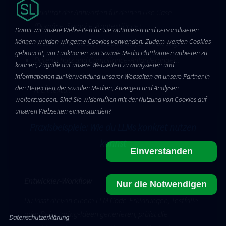
Qualität der Antworten für deinen Use Case
(Domäne, Sprache, Kontextlänge).
Damit wir unsere Webseiten für Sie optimieren und personalisieren
können würden wir gerne Cookies verwenden. Zudem werden Cookies
Kosten (API-Preise, Infrastruktur, Entwicklung).
gebraucht, um Funktionen von Soziale Media Plattformen anbieten zu
Datenschutz und Compliance-Anforderungen.
können, Zugriffe auf unsere Webseiten zu analysieren und
Integrationsaufwand in deine bestehende
Informationen zur Verwendung unserer Webseiten an unsere Partner in
den Bereichen der sozialen Medien, Anzeigen und Analysen
Architektur.
weiterzugeben. Sind Sie widerruflich mit der Nutzung von Cookies auf
unseren Webseiten einverstanden?
Praxisbeispiele: Wie du LLMs konkret nutzen
kannst
Einverstanden
Entwickler-Workflow
Nur die Notwendigen
Du lässt dir von einem LLM Code-Erklärungen, Testfälle
oder Refactoring-Ideen generieren, prüfst die
Datenschutzerklärung