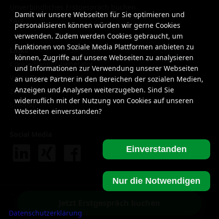
Unverbindliches Erstgespräch buchen
Damit wir unsere Webseiten für Sie optimieren und
FAQ
personalisieren können würden wir gerne Cookies
verwenden. Zudem werden Cookies gebraucht, um
Funktionen von Soziale Media Plattformen anbieten zu
Links
können, Zugriffe auf unsere Webseiten zu analysieren
Cookie-Banner-Generator
und Informationen zur Verwendung unserer Webseiten
Video-Banner-Generator
an unsere Partner in den Bereichen der sozialen Medien,
Anzeigen und Analysen weiterzugeben. Sind Sie
Zum Verzeichnis
widerruflich mit der Nutzung von Cookies auf unseren
Sitemap
Webseiten einverstanden?
Social Media
Einverstanden
Nur die Notwendigen
©
2026
SmartLife - Online UG (haftungsbeschränkt)
Jetzt Erstgespräch buchen
Datenschutzerklärung